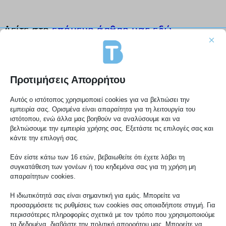
Δείτε στο 
επόμενο άρθρο μας εδώ
, 
×
πως βάζουμε κύρια εικόνα και 
γκάλερυ με εικόνες στο wordpress
Προτιμήσεις Απορρήτου
Αυτός ο ιστότοπος χρησιμοποιεί cookies για να βελτιώσει την
εμπειρία σας. Ορισμένα είναι απαραίτητα για τη λειτουργία του
Προσθήκη Άρθρου
ιστότοπου, ενώ άλλα μας βοηθούν να αναλύσουμε και να
βελτιώσουμε την εμπειρία χρήσης σας. Εξετάστε τις επιλογές σας και
στο wordpress
κάντε την επιλογή σας.
Εάν είστε κάτω των 16 ετών, βεβαιωθείτε ότι έχετε λάβει τη
συγκατάθεση των γονέων ή του κηδεμόνα σας για τη χρήση μη
απαραίτητων cookies.
Η ιδιωτικότητά σας είναι σημαντική για εμάς. Μπορείτε να
προσαρμόσετε τις ρυθμίσεις των cookies σας οποιαδήποτε στιγμή. Για
To wordpress είναι ιδανικό για 
περισσότερες πληροφορίες σχετικά με τον τρόπο που χρησιμοποιούμε
αρθρογραφία, για να φτιάξετε το blog 
τα δεδομένα, διαβάστε την πολιτική απορρήτου μας. Μπορείτε να