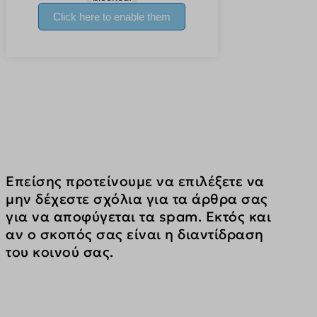
static.cloudflareinsights.com
productlist
www.google-analytics.com
pys_advanced_form_data
www.googletagmanager.com
pys_bingid
pys_consent
pys_fbadid
pys_gadid
pys_padid
pysAddToCartFragmentId
Επείσης προτείνουμε να επιλέξετε να 
STACKSCALING
μην δέχεστε σχόλια για τα άρθρα σας 
twk_uuid_*
για να αποφύγεται τα spam. Εκτός και 
αν ο σκοπός σας είναι η διαντίδραση 
wishlist_reg_cookie
του κοινού σας.
api.vadoo.tv
app-rrrlj.bkgfzyprflbyadi.themebook.gr
app.socialnowa.io