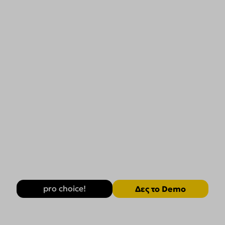
pro choice!
Δες το Demo