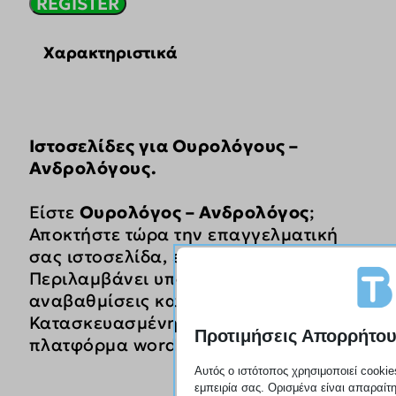
REGISTER
Ουρολόγους
290,00 €.
-
Ανδρολόγους
Χαρακτηριστικά
ποσότητα
Ιστοσελίδες για Ουρολόγους –
Ανδρολόγους.
Είστε
Ουρολόγος – Ανδρολόγος
;
Αποκτήστε τώρα την επαγγελματική
σας ιστοσελίδα, εύκολα, οικονομικά.
Περιλαμβάνει υποστήριξη,
αναβαθμίσεις και φιλοξενία.
Κατασκευασμένη στην κορυφαία
Προτιμήσεις Απορρήτο
πλατφόρμα wordpress.
Αυτός ο ιστότοπος χρησιμοποιεί cookie
εμπειρία σας. Ορισμένα είναι απαραίτη