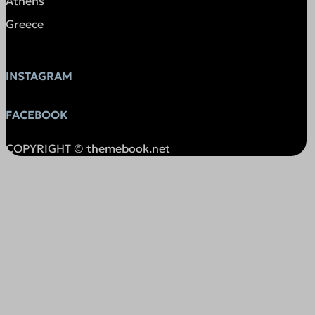
Athens
ingest.encharge.io
Greece
overbridgenet.com
private.funnelll.com
INSTAGRAM
resources-app.encharge.io
s.w.org
FACEBOOK
s3.amazonaws.com
COPYRIGHT © themebook.net
srv19997.cloudfilt.com
sunrisepv.gr
themebook.aidaform.com
themebookgr-ozog.1wp.site
widget.aidaform.com
widget.installchatbot.com