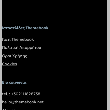
pysAddToCartFragmentId
STACKSCALING
twk_uuid_*
wishlist_reg_cookie
Ιστοσελίδες Themebook
api.vadoo.tv
Γιατί Themebook
app-rrrlj.bkgfzyprflbyadi.themebook.gr
Πολιτική Απορρήτου
app.socialnowa.io
Όροι Χρήσης
atomic.oxy.host
Cookies
bot.orimon.ai
client.consolto.com
cloudfilt.com
Επικοινωνία
embed.aidaform.com
tel. : +302111828738
embed.fleeq.io
hello@themebook.net
hubalz.com
infird.com