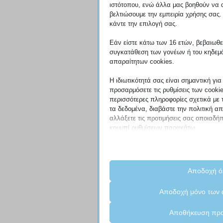
ιστότοπου, ενώ άλλα μας βοηθούν να 
βελτιώσουμε την εμπειρία χρήσης σας. 
κάντε την επιλογή σας.
Εάν είστε κάτω των 16 ετών, βεβαιωθείτ
συγκατάθεση των γονέων ή του κηδεμό
απαραίτητων cookies.
Η ιδιωτικότητά σας είναι σημαντική γι
προσαρμόσετε τις ρυθμίσεις των cooki
περισσότερες πληροφορίες σχετικά με
τα δεδομένα, διαβάστε την πολιτική α
αλλάξετε τις προτιμήσεις σας οποιαδήπ
κουμπί ρυθμίσεων παρακάτω.
Λάβετε υπόψη ότι εάν επιλέξετε να απ
τύπους cookies, αυτό μπορεί να επηρε
ιστότοπο και τις υπηρεσίες που μπορο
Αποδοχή ό
Απαραίτητα
Αποδοχή μόνο των 
Τα απαραίτητα cookies και υπηρεσί
λειτουργίες και είναι απαραίτητα για
Αποθήκευση προ
ιστότοπου. Αυτά τα cookies και υπη