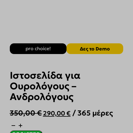
pro choice!
Δες το Demo
Ιστοσελίδα για
Ουρολόγους –
Ανδρολόγους
Original
Η
350,00
€
/ 365 μέρες
290,00
€
price
τρέχουσα
was:
τιμή
Ιστοσελίδα
για
350,00 €.
είναι: