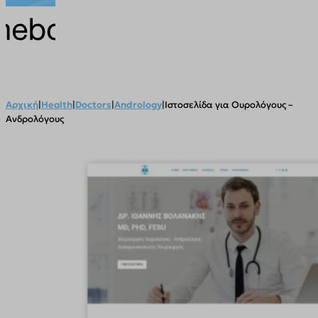
Αρχική
|
Health
|
Doctors
|
Andrology
|
Ιστοσελίδα για Ουρολόγους –
Ανδρολόγους