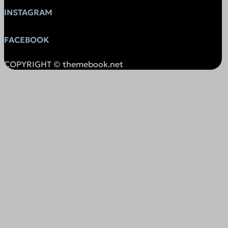
overbridgenet.com
INSTAGRAM
private.funnelll.com
resources-app.encharge.io
FACEBOOK
s.w.org
COPYRIGHT © themebook.net
s3.amazonaws.com
srv19997.cloudfilt.com
sunrisepv.gr
themebook.aidaform.com
themebookgr-ozog.1wp.site
widget.aidaform.com
widget.installchatbot.com