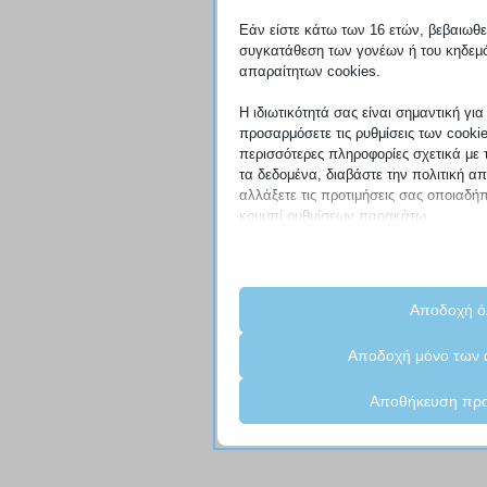
Εάν είστε κάτω των 16 ετών, βεβαιωθείτ
συγκατάθεση των γονέων ή του κηδεμό
απαραίτητων cookies.
Η ιδιωτικότητά σας είναι σημαντική γι
προσαρμόσετε τις ρυθμίσεις των cooki
περισσότερες πληροφορίες σχετικά με
τα δεδομένα, διαβάστε την πολιτική α
αλλάξετε τις προτιμήσεις σας οποιαδήπ
κουμπί ρυθμίσεων παρακάτω.
Λάβετε υπόψη ότι εάν επιλέξετε να απ
τύπους cookies, αυτό μπορεί να επηρε
ιστότοπο και τις υπηρεσίες που μπορο
Αποδοχή ό
Απαραίτητα
Αποδοχή μόνο των 
Τα απαραίτητα cookies και υπηρεσί
λειτουργίες και είναι απαραίτητα για
Αποθήκευση προ
ιστότοπου. Αυτά τα cookies και υπη
συγκατάθεση του χρήστη σύμφωνα 
Εμφάνιση λεπτο