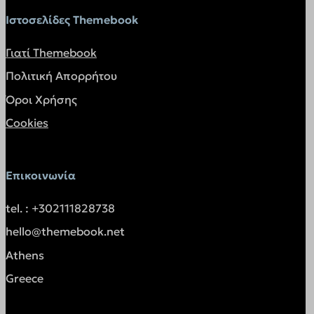
twk_uuid_*
Ιστοσελίδες Themebook
wishlist_reg_cookie
Γιατί Themebook
api.vadoo.tv
Πολιτική Απορρήτου
app-rrrlj.bkgfzyprflbyadi.themebook.gr
Όροι Χρήσης
app.socialnowa.io
atomic.oxy.host
Cookies
bot.orimon.ai
client.consolto.com
Επικοινωνία
cloudfilt.com
tel. : +302111828738
embed.aidaform.com
embed.fleeq.io
hello@themebook.net
hubalz.com
Athens
infird.com
Greece
ingest.encharge.io