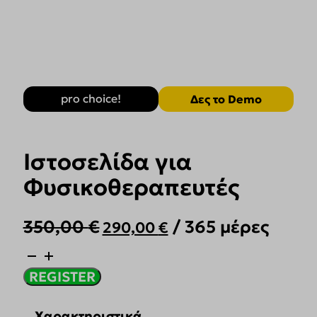
pro choice!
Δες το Demo
Ιστοσελίδα για
Φυσικοθεραπευτές
Original
Η
350,00
€
/ 365 μέρες
290,00
€
price
τρέχουσα
was:
τιμή
Ιστοσελίδα
για
350,00 €.
είναι:
REGISTER
Φυσικοθεραπευτές
290,00 €.
ποσότητα
Χαρακτηριστικά