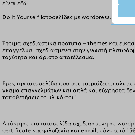
είναι εδώ.
Απαι
__strip
Αυτά τ
Do It Yourself Ιστοσελίδες με wordpress.
αλλά η
__strip
δεν πε
_gat_ua
κρατή
PHPSE
Έτοιμα σχεδιαστικά πρότυπα – themes και εικασ
επάγγελμα, σχεδιασμένα στην γνωστή πλατφόρμ
Αναλυ
pys_ses
js.stri
Τα στα
ταχύτητα και άριστο αποτέλεσμα.
pys_sta
γνώσει
woocom
Μάρκε
woocom
Βρες την ιστοσελίδα που σου ταιριάζει απόλυτα
_ga
Οι υπη
γκάμα επαγγελμάτων και απλά και εύχρηστα δεν
wordpre
εξατομ
τοποθετήσεις το υλικό σου!
_ga_*
ιστότο
wordpre
_gid
wp_lan
_hjsess
Μέσα
wp_woo
Απόκτησε μια ιστοσελίδα σχεδιασμένη σε wordpres
_clck
Αυτά τ
pys_firs
certificate και φιλοξενία και email, μόνο από 15
wp-sett
ενσωμα
_fbc