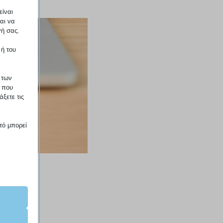
τα
ξη
είναι
αι να
γή σας.
 ή του
 των
ο που
ξετε τις
.
τό μπορεί
αραίτητα
ν τη