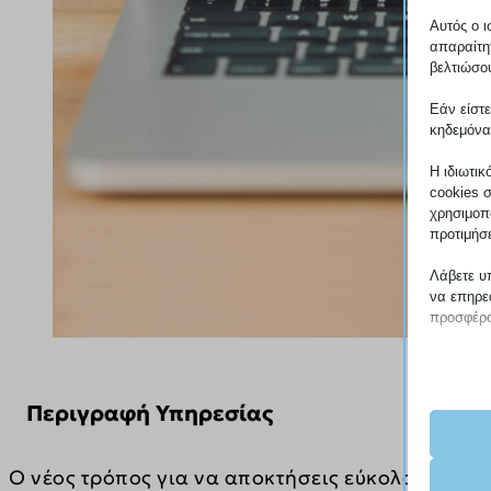
Αυτός ο ι
απαραίτη
βελτιώσου
Εάν είστε
κηδεμόνα
Η ιδιωτικ
cookies 
χρησιμοπο
προτιμήσ
Λάβετε υ
να επηρεά
προσφέρο
Απαρ
Τα απα
Περιγραφή Υπηρεσίας
για τη
συγκα
Ο νέος τρόπος για να αποκτήσεις εύκολα και οι