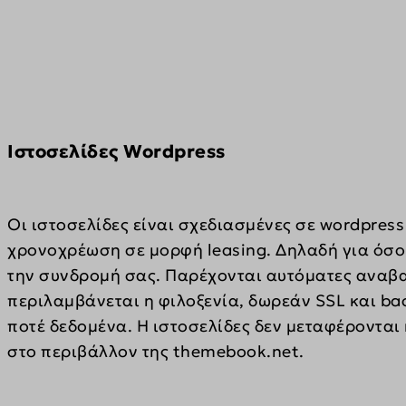
pys_lan
wp-sett
_fbp
pys_ut
Άλλες
wp-wpml
_gcl_au
ajax.go
Αυτή η
pys_ut
mhcook
άλλες 
connect
fonts.g
pys_ut
themeb
fonts.g
pys_ut
www.th
Iστοσελίδες Wordpress
secure.
pys_ut
encheve
www.fa
pysTraf
last_py
www.go
sbjs_cu
last_py
Οι ιστοσελίδες είναι σχεδιασμένες σε wordpress
www.yo
sbjs_cu
last_py
χρονοχρέωση σε μορφή leasing. Δηλαδή για όσο
την συνδρομή σας. Παρέχονται αυτόματες αναβα
sbjs_fir
last_py
περιλαμβάνεται η φιλοξενία, δωρεάν SSL και bac
sbjs_fi
last_py
ποτέ δεδομένα. H ιστοσελίδες δεν μεταφέρονται 
sbjs_mi
last_p
στο περιβάλλον της themebook.net.
sbjs_se
last_py
sbjs_ud
last_p