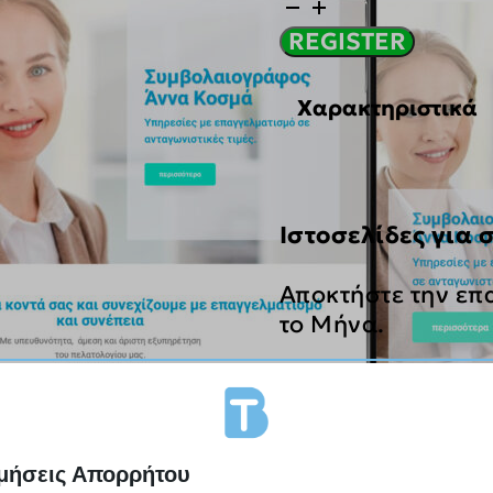
Ιστοσελίδα
για
REGISTER
Συμβολαιογράφους
ποσότητα
Χαρακτηριστικά
Ιστοσελίδες για
Αποκτήστε την επ
το Μήνα.
best value for m
μήσεις Απορρήτου