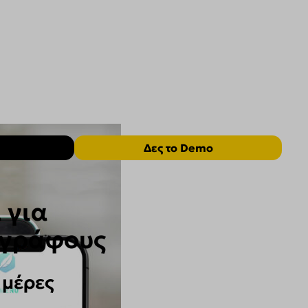
Δες το Demo
 για
ογράφους
 μέρες