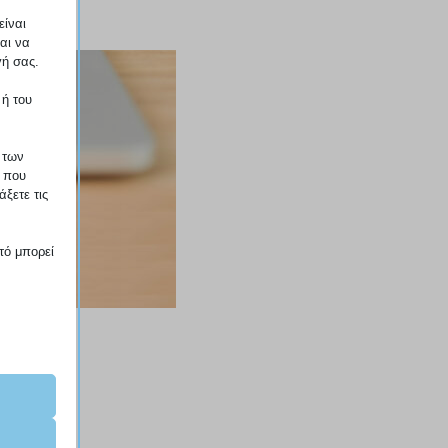
τα
είναι
ξη
αι να
γή σας.
 ή του
 των
ο που
ξετε τις
.
τό μπορεί
αραίτητα
ν τη