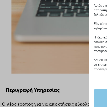
Αυτός ο ι
απαραίτη
βελτιώσου
Εάν είστε
κηδεμόνα
Η ιδιωτικ
cookies 
χρησιμοπο
προτιμήσ
Λάβετε υ
να επηρεά
προσφέρο
Απαρ
Τα απα
Περιγραφή Υπηρεσίας
για τη
συγκα
Ο νέος τρόπος για να αποκτήσεις εύκολα και οι