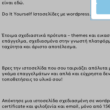
είναι εδώ.
Απαι
__strip
Αυτά τ
Do It Yourself Ιστοσελίδες με wordpress.
αλλά η
__strip
δεν πε
_gat_ua
κρατή
PHPSE
Έτοιμα σχεδιαστικά πρότυπα – themes και εικασ
επάγγελμα, σχεδιασμένα στην γνωστή πλατφόρμ
Αναλυ
pys_ses
js.stri
Τα στα
ταχύτητα και άριστο αποτέλεσμα.
pys_sta
γνώσει
woocom
Μάρκε
woocom
Βρες την ιστοσελίδα που σου ταιριάζει απόλυτα
_ga
Οι υπη
γκάμα επαγγελμάτων και απλά και εύχρηστα δεν
wordpre
εξατομ
τοποθετήσεις το υλικό σου!
_ga_*
ιστότο
wordpre
_gid
wp_lan
_hjsess
Μέσα
wp_woo
Απόκτησε μια ιστοσελίδα σχεδιασμένη σε wordpres
_clck
Αυτά τ
pys_firs
certificate και φιλοξενία και email, μόνο από 15
wp-sett
ενσωμα
_fbc