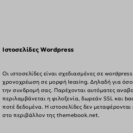
pys_lan
wp-sett
_fbp
pys_ut
Άλλες
wp-wpml
_gcl_au
ajax.go
Αυτή η
pys_ut
mhcook
άλλες 
connect
fonts.g
pys_ut
themeb
fonts.g
pys_ut
www.th
Iστοσελίδες Wordpress
secure.
pys_ut
encheve
www.fa
pysTraf
last_py
www.go
sbjs_cu
last_py
Οι ιστοσελίδες είναι σχεδιασμένες σε wordpress
www.yo
sbjs_cu
last_py
χρονοχρέωση σε μορφή leasing. Δηλαδή για όσο
την συνδρομή σας. Παρέχονται αυτόματες αναβα
sbjs_fir
last_py
περιλαμβάνεται η φιλοξενία, δωρεάν SSL και bac
sbjs_fi
last_py
ποτέ δεδομένα. H ιστοσελίδες δεν μεταφέρονται 
sbjs_mi
last_p
στο περιβάλλον της themebook.net.
sbjs_se
last_py
sbjs_ud
last_p