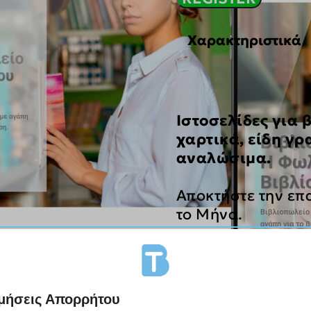
ποσότητα
Χαρακτηριστικά
Ιστοσελίδες για 
χαρτικά, είδη γρ
αναλώσιμα.
Αποκτήστε την επ
το Μήνα.
μήσεις Απορρήτου
best value for m