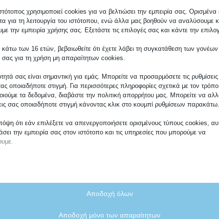
εγγυημένη ποιότη
στότοπος χρησιμοποιεί cookies για να βελτιώσει την εμπειρία σας. Ορισμένα 
κορυφαία υποστήρι
τα για τη λειτουργία του ιστότοπου, ενώ άλλα μας βοηθούν να αναλύσουμε κ
με την εμπειρία χρήσης σας. Εξετάστε τις επιλογές σας και κάντε την επιλο
 κάτω των 16 ετών, βεβαιωθείτε ότι έχετε λάβει τη συγκατάθεση των γονέων
 σας για τη χρήση μη απαραίτητων cookies.
ότητά σας είναι σημαντική για εμάς. Μπορείτε να προσαρμόσετε τις ρυθμίσεις
σας οποιαδήποτε στιγμή. Για περισσότερες πληροφορίες σχετικά με τον τρόπ
ιούμε τα δεδομένα, διαβάστε την πολιτική απορρήτου μας. Μπορείτε να αλλά
εις σας οποιαδήποτε στιγμή κάνοντας κλικ στο κουμπί ρυθμίσεων παρακάτω
πόψη ότι εάν επιλέξετε να απενεργοποιήσετε ορισμένους τύπους cookies, αυ
σει την εμπειρία σας στον ιστότοπο και τις υπηρεσίες που μπορούμε να
υμε.
αίτητα
ραίτητα cookies και υπηρεσίες επιτρέπουν βασικές λειτουργίες και είναι απ
ν ορθή λειτουργία του ιστότοπου. Αυτά τα cookies και υπηρεσίες δεν απαιτού
Αποδοχή όλων
τάθεση του χρήστη σύμφωνα με τον GDPR.
κονομικά ιστοσελίδα 
Εμφάνιση λεπτομερειών
Αποδοχή μόνο των απαραίτητων