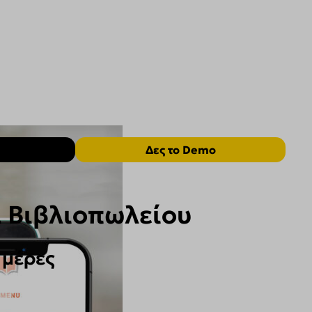
Δες το Demo
α Βιβλιοπωλείου
 μέρες