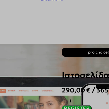
pro choice!
Ιστοσελίδ
290,00
€
/ 365
Ιστοσελίδα
Βιβλιοπωλείου
REGISTER