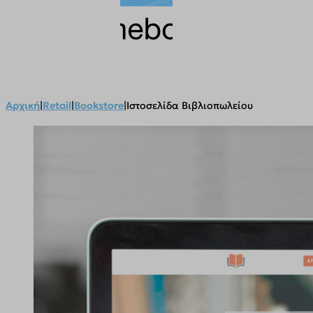
Αρχική
|
Retail
|
Bookstore
|
Ιστοσελίδα Βιβλιοπωλείου