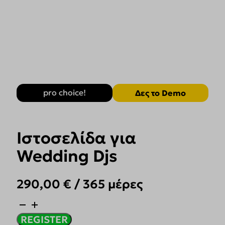
pro choice!
Δες το Demo
Ιστοσελίδα για
Wedding Djs
290,00
€
/ 365 μέρες
Ιστοσελίδα
για
REGISTER
Wedding