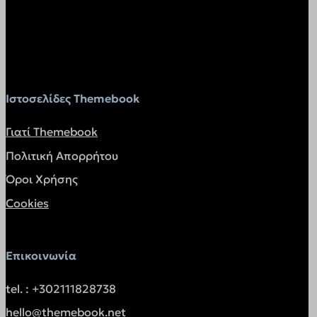
pys_fbadid
pys_gadid
pys_padid
pysAddToCartFragmentId
Ιστοσελίδες Themebook
STACKSCALING
twk_uuid_*
Γιατί Themebook
wishlist_reg_cookie
Πολιτική Απορρήτου
api.vadoo.tv
Όροι Χρήσης
app-rrrlj.bkgfzyprflbyadi.themebook.gr
Cookies
app.socialnowa.io
atomic.oxy.host
bot.orimon.ai
Επικοινωνία
client.consolto.com
tel. : +302111828738
cloudfilt.com
hello@themebook.net