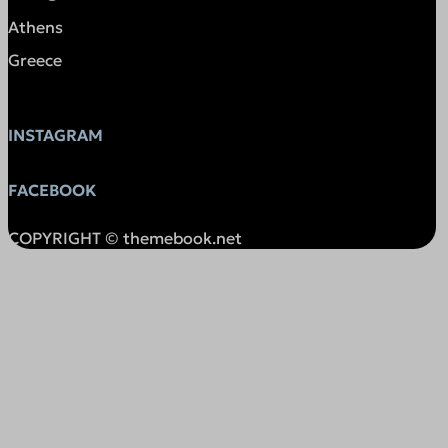
embed.aidaform.com
Athens
embed.fleeq.io
Greece
hubalz.com
infird.com
ingest.encharge.io
INSTAGRAM
overbridgenet.com
FACEBOOK
private.funnelll.com
resources-app.encharge.io
COPYRIGHT © themebook.net
s.w.org
s3.amazonaws.com
srv19997.cloudfilt.com
sunrisepv.gr
themebook.aidaform.com
themebookgr-ozog.1wp.site
widget.aidaform.com