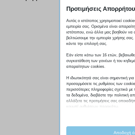
Προτιμήσεις Απορρήτο
Αυτός ο ιστότοπος χρησιμοποιεί cookie
εμπειρία σας. Ορισμένα είναι απαραίτη
ιστότοπου, ενώ άλλα μας βοηθούν να 
βελτιώσουμε την εμπειρία χρήσης σας. 
κάντε την επιλογή σας.
Εάν είστε κάτω των 16 ετών, βεβαιωθείτ
συγκατάθεση των γονέων ή του κηδεμό
απαραίτητων cookies.
Η ιδιωτικότητά σας είναι σημαντική γι
προσαρμόσετε τις ρυθμίσεις των cooki
περισσότερες πληροφορίες σχετικά με
τα δεδομένα, διαβάστε την πολιτική α
αλλάξετε τις προτιμήσεις σας οποιαδήπ
κουμπί ρυθμίσεων παρακάτω.
Λάβετε υπόψη ότι εάν επιλέξετε να απ
τύπους cookies, αυτό μπορεί να επηρε
ιστότοπο και τις υπηρεσίες που μπορο
Αποδοχή ό