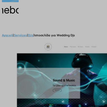
Αρχική
|
Services
|
DJs
|
Ιστοσελίδα για Wedding Djs