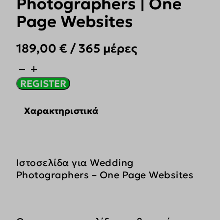
Photographers | One
Page Websites
189,00
€
/ 365 μέρες
Ιστοσελίδα
για
REGISTER
Wedding
Photographers
|
Χαρακτηριστικά
One
Page
Websites
ποσότητα
Ιστοσελίδα για Wedding
Photographers – One Page Websites