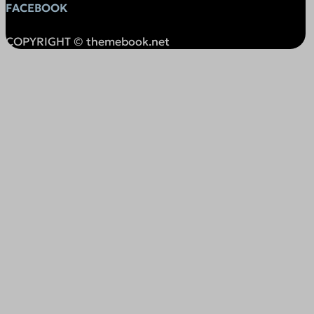
FACEBOOK
s.w.org
s3.amazonaws.com
COPYRIGHT © themebook.net
srv19997.cloudfilt.com
sunrisepv.gr
themebook.aidaform.com
themebookgr-ozog.1wp.site
widget.aidaform.com
widget.installchatbot.com