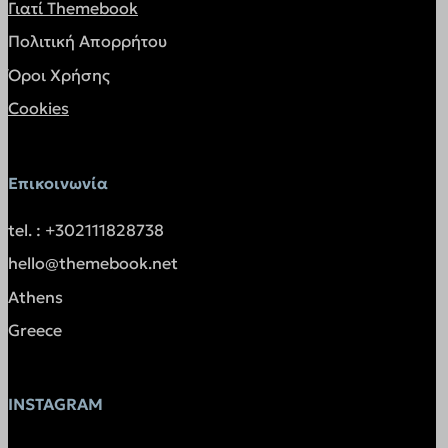
Γιατί Themebook
app-rrrlj.bkgfzyprflbyadi.themebook.gr
Πολιτική Απορρήτου
app.socialnowa.io
Όροι Χρήσης
atomic.oxy.host
Cookies
bot.orimon.ai
client.consolto.com
Επικοινωνία
cloudfilt.com
embed.aidaform.com
tel. : +302111828738
embed.fleeq.io
hello@themebook.net
hubalz.com
Athens
infird.com
Greece
ingest.encharge.io
overbridgenet.com
private.funnelll.com
INSTAGRAM
resources-app.encharge.io