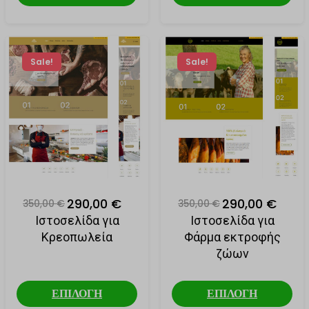
_gat_ua-*
ενσωματωμένες υπηρεσίες κρατήσεων.
PHPSESSID
Εμφάνιση λεπτομερειών
pys_session_limit
Αναλυτικά
Sale!
Sale!
Τα στατιστικά cookies συλλέγουν πληροφορίες χρήσης,
pys_start_session
js.stripe.com
επιτρέποντάς μας να αποκτήσουμε γνώσεις για το πώς
woocommerce_cart_hash
αλληλεπιδρούν οι επισκέπτες με τον ιστότοπό μας.
woocommerce_items_in_cart
Εμφάνιση λεπτομερειών
wordpress_logged_in_*
Μάρκετινγκ
Οι υπηρεσίες μάρκετινγκ χρησιμοποιούνται από διαφημιστές τρίτων
_ga
wordpress_test_cookie
για να εμφανίζουν εξατομικευμένες διαφημίσεις. Το κάνουν
_ga_*
παρακολουθώντας τους επισκέπτες σε διάφορους ιστότοπους.
wp_lang
_gid
Εμφάνιση λεπτομερειών
wp_woocommerce_session_*
290,00 €
290,00 €
350,00 €
350,00 €
_hjsessionuser_*
Μέσα
wp-settings-*
Ιστοσελίδα για
Ιστοσελίδα για
Αυτά τα cookies και υπηρεσίες είναι απαραίτητα για την εμφάνιση
_clck
pys_first_visit
Κρεοπωλεία
Φάρμα εκτροφής
wp-settings-time-*
ορισμένων μέσων, όπως ενσωματωμένα βίντεο, χάρτες,
_fbc
αναρτήσεις στα κοινωνικά δίκτυα κ.λπ.
ζώων
pys_landing_page
wp-wpml_current_language
_fbp
Εμφάνιση λεπτομερειών
pys_utm_campaign
mhcookie
_gcl_au
Άλλες υπηρεσίες
ΕΠΙΛΟΓΗ
ΕΠΙΛΟΓΗ
pys_utm_content
themebook.gr
Αυτή η κατηγορία περιλαμβάνει όλα τα cookies, τομείς και
ajax.googleapis.com