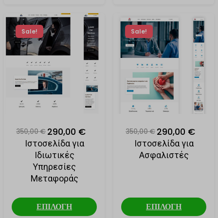
data.hubalz.com
pbid
region1.google-analytics.com
perf_*
Sale!
Sale!
static.cloudflareinsights.com
productlist
www.google-analytics.com
pys_advanced_form_data
www.googletagmanager.com
pys_bingid
pys_consent
pys_fbadid
pys_gadid
290,00 €
290,00 €
350,00 €
350,00 €
pys_padid
Ιστοσελίδα για
Ιστοσελίδα για
pysAddToCartFragmentId
Ιδιωτικές
Ασφαλιστές
Υπηρεσίες
STACKSCALING
Μεταφοράς
twk_uuid_*
wishlist_reg_cookie
ΕΠΙΛΟΓΗ
ΕΠΙΛΟΓΗ
api.vadoo.tv