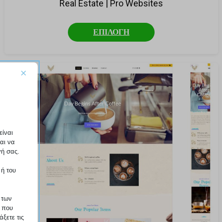
Real Estate | Pro Websites
ΕΠΙΛΟΓΗ
×
είναι
αι να
γή σας.
 ή του
 των
ο που
ξετε τις