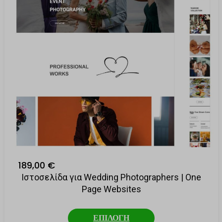
ουν
άφορους
ων, όπως
πτουν σε
189,00 €
Ιστοσελίδα για Wedding Photographers | One
Page Websites
ΕΠΙΛΟΓΗ