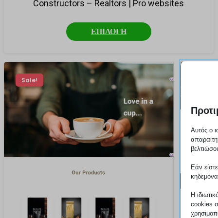
Constructors – Realtors | Pro websites
ΕΠΙΛΟΓΗ
Sale!
Προτι
Αυτός ο ι
απαραίτη
βελτιώσου
Εάν είστε
κηδεμόνα
Η ιδιωτικ
cookies 
χρησιμοπο