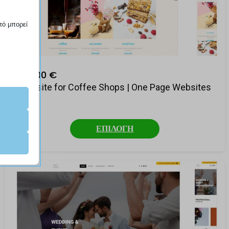
.
τό μπορεί
189,00 €
αραίτητα
Website for Coffee Shops | One Page Websites
ν τη
ΕΠΙΛΟΓΗ
οπου,
νει, αλλά
ες
τήσουμε