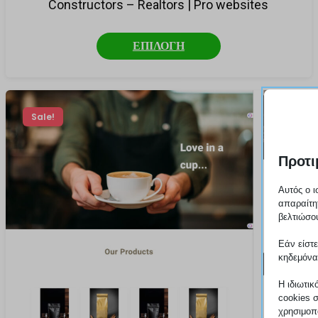
Constructors – Realtors | Pro websites
ΕΠΙΛΟΓΗ
Sale!
Προτι
Αυτός ο ι
απαραίτη
βελτιώσου
Εάν είστε
κηδεμόνα
Η ιδιωτικ
cookies 
χρησιμοπο