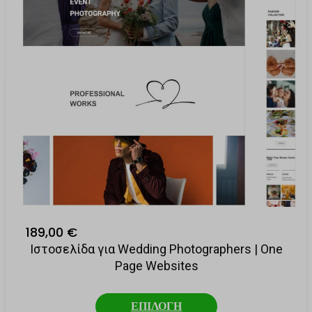
ουν
άφορους
ων, όπως
πτουν σε
189,00 €
Ιστοσελίδα για Wedding Photographers | One
Page Websites
ΕΠΙΛΟΓΗ