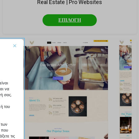
Real Estate | Pro Websites
ΕΠΙΛΟΓΗ
×
είναι
αι να
γή σας.
 ή του
 των
ο που
ξετε τις