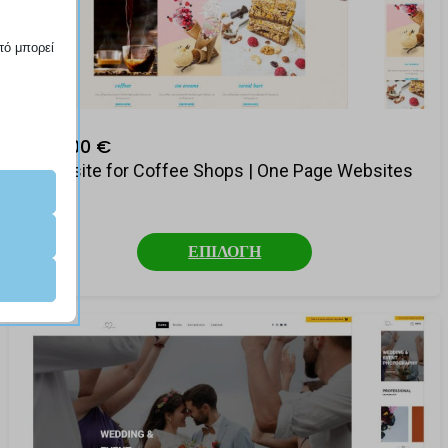
.
τό μπορεί
189,00 €
αραίτητα
Website for Coffee Shops | One Page Websites
ν τη
ΕΠΙΛΟΓΗ
οπου,
νει, αλλά
ες
τήσουμε