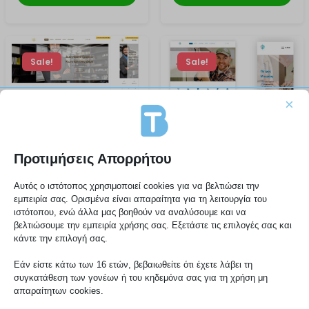
Sale!
Sale!
×
Προτιμήσεις Απορρήτου
Αυτός ο ιστότοπος χρησιμοποιεί cookies για να βελτιώσει την
εμπειρία σας. Ορισμένα είναι απαραίτητα για τη λειτουργία του
290,00 €
290,00 €
350,00 €
350,00 €
ιστότοπου, ενώ άλλα μας βοηθούν να αναλύσουμε και να
Ιστοσελίδα για
Website for
βελτιώσουμε την εμπειρία χρήσης σας. Εξετάστε τις επιλογές σας και
Δικηγόρους
Refrigeration,
κάντε την επιλογή σας.
Plumbers | Pro
Εάν είστε κάτω των 16 ετών, βεβαιωθείτε ότι έχετε λάβει τη
websites
συγκατάθεση των γονέων ή του κηδεμόνα σας για τη χρήση μη
απαραίτητων cookies.