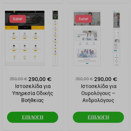
s.w.org
s3.amazonaws.com
Sale!
Sale!
srv19997.cloudfilt.com
sunrisepv.gr
themebook.aidaform.com
themebookgr-ozog.1wp.site
widget.aidaform.com
widget.installchatbot.com
290,00 €
290,00 €
350,00 €
350,00 €
Ιστοσελίδα για
Ιστοσελίδα για
Υπηρεσία Οδικής
Ουρολόγους –
Βοήθειας
Ανδρολόγους
ΕΠΙΛΟΓΗ
ΕΠΙΛΟΓΗ