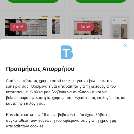
Sale!
Sale!
×
Προτιμήσεις Απορρήτου
Αυτός ο ιστότοπος χρησιμοποιεί cookies για να βελτιώσει την
εμπειρία σας. Ορισμένα είναι απαραίτητα για τη λειτουργία του
290,00 €
290,00 €
350,00 €
350,00 €
ιστότοπου, ενώ άλλα μας βοηθούν να αναλύσουμε και να
Ιστοσελίδα για
Website for
βελτιώσουμε την εμπειρία χρήσης σας. Εξετάστε τις επιλογές σας και
Δικηγόρους
Refrigeration,
κάντε την επιλογή σας.
Plumbers | Pro
Εάν είστε κάτω των 16 ετών, βεβαιωθείτε ότι έχετε λάβει τη
websites
συγκατάθεση των γονέων ή του κηδεμόνα σας για τη χρήση μη
απαραίτητων cookies.